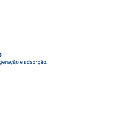
3
igeração e adsorção.