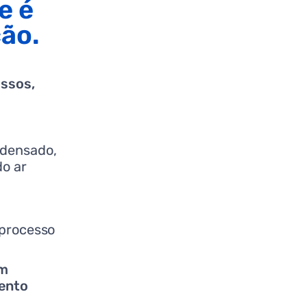
e é
ção.
ssos,
ndensado,
do ar
 processo
om
mento