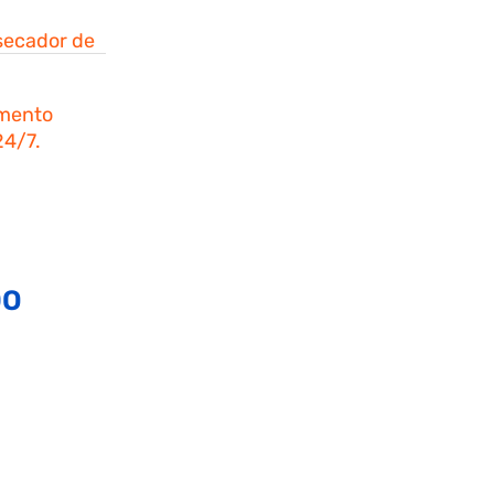
secador de
amento
24/7.
DO