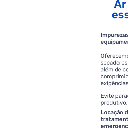
Ar
ess
Impureza
equipamen
Oferecemo
secadores
além de co
comprimid
exigências
Evite para
produtivo.
Locação d
tratament
emergenci