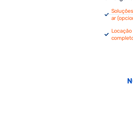
Soluções
ar (opci
Locação 
completo
N