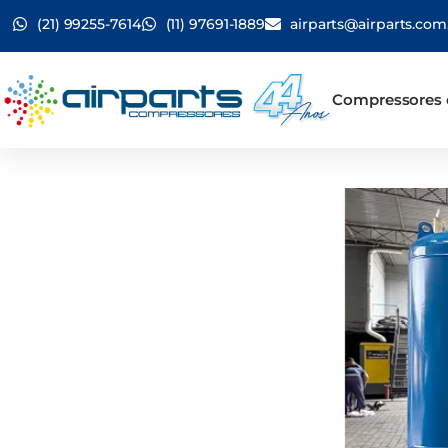
(21) 99255-7614
(11) 97691-1889
airparts@airparts.com
Compressores 